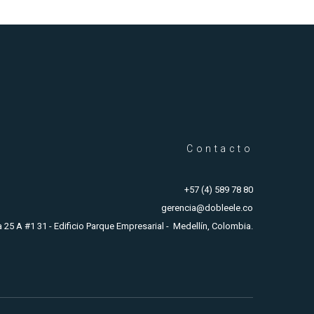
Contacto
+57 (4) 589 78 80
gerencia@dobleele.co
a 25 A #1 31 - Edificio Parque Empresarial - Medellín, Colombia.